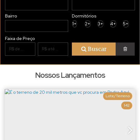
Bairro
Dormitórios
1+
2+
3+
4+
5+
Faixa de Preço
Buscar
Nossos Lançamentos
Lote/Terreno
142