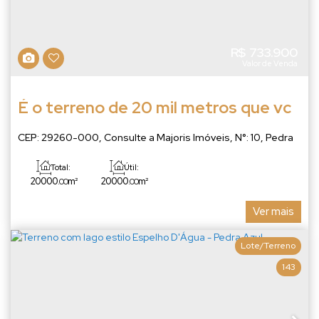
R$
733.900
Valor de Venda
É o terreno de 20 mil metros que vc
procura em Pedra Azul
CEP: 29260-000
,
Consulte a Majoris Imóveis
,
N°:
10
,
Pedra
Azul
,
Domingos Martins
,
Espírito Santo
,
Brasil
Total:
Útil:
20000
m²
20000
m²
.00
.00
Ver mais
Lote/Terreno
143