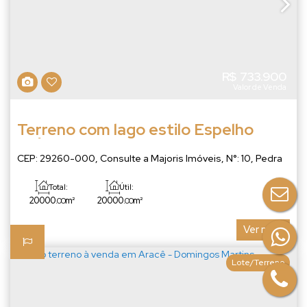
R$
733.900
Valor de Venda
Terreno com lago estilo Espelho
D'Água - Pedra Azul
CEP: 29260-000
,
Consulte a Majoris Imóveis
,
N°:
10
,
Pedra
Azul
,
Domingos Martins
,
Espírito Santo
,
Brasil
Total:
Útil:
20000
m²
20000
m²
.00
.00
Ver mais
Lote/Terreno
144