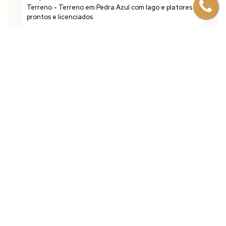
Mapa do Imóvel
CEP: 29260-000
,
Consulte a
Majoris Imóveis
,
N°:
10
,
Pedra Azul
,
Domingos Martins
,
Espírito Santo
,
Brasil
Clique aqui para ver o
Mapa