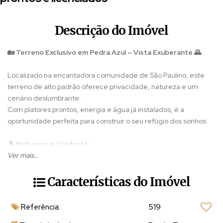
Descrição do Imóvel
🏡 Terreno Exclusivo em Pedra Azul – Vista Exuberante 🌄
Localizado na encantadora comunidade de São Paulino, este
terreno de alto padrão oferece privacidade, natureza e um
cenário deslumbrante.
Com platores prontos, energia e água já instalados, é a
oportunidade perfeita para construir o seu refúgio dos sonhos.
🌲 Natureza e Conforto:
Ver mais...
- Linda cabana rústica em meio à mata nativa com cozinha
- 05 platores prontos
Características do Imóvel
- Lago natural e muito bonito
- Estrada de chão em ótimo estado e pavimentação aprovada
Referência:
519
para 2026