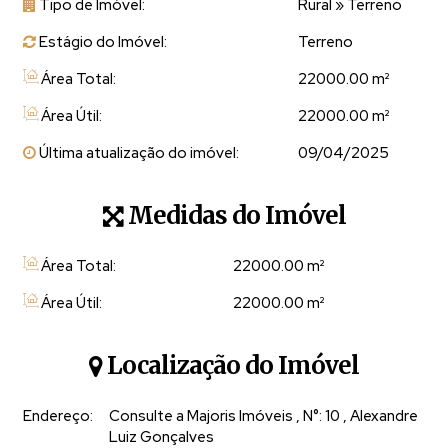
Tipo de Imóvel:
Rural
»
Terreno
✨ O terreno poderá ser vendido com diferentes configurações:
Estágio do Imóvel:
Terreno
🌿 20.000 m²
(parte de trás):
R$ 749.000,00
Área Total:
22000.00 m²
🌊 22.000 m²
(parte de trás + baixada com metade do lago):
R$
Área Útil:
22000.00 m²
890.000,00
🏡 21.000 m²
(parte da frente com cabana e parte do lago):
R$
Última atualização do imóvel:
09/04/2025
1.349.000,00
🌳 46.000 m²
(propriedade completa):
R$ 2.190.000,00
Medidas do Imóvel
📞
Agende sua visita e viva a experiência de morar em um
paraíso particular!
Área Total:
22000
.00
m²
🔷 Legalidade: Com escritura individual e registro em cartório.
Área Útil:
22000
.00
m²
ITR, CAR, CCIR e INCRA em dia.
📌 Local: São Paulino, Domingos Martins ES
Localização do Imóvel
Ligue, tire suas dúvidas e marque sua visita ainda hoje:
Endereço:
Consulte a Majoris Imóveis
,
N°:
10
,
Alexandre
Luiz Gonçalves
📲 Whatsapp / Ligação:: (27) 9 8 1 4 8 - 7 0 4 0