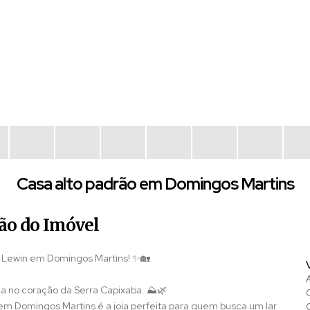
Casa alto padrão em Domingos Martins
ão do Imóvel
 Lewin em Domingos Martins! ✨🏡
a no coração da Serra Capixaba. ⛰️🌿
m Domingos Martins é a joia perfeita para quem busca um lar