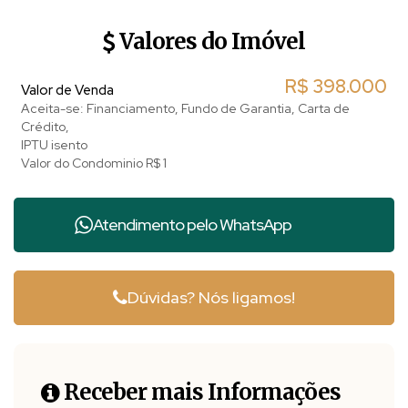
apartamentos, kitnets e até comércios como restaurantes,
pousadas e hotéis a venda, diversos imóveis disponíveis
Valores do Imóvel
nas Montanhas Capixabas.
🙏 Também trabalhamos com Regularização Imobiliária,
R$
398.000
Valor de Venda
UsoCapião judicial e Extrajudicial, Inventário e
Aceita-se: Financiamento, Fundo de Garantia, Carta de
Crédito,
Planejamento Sucessório.
IPTU isento
Valor do Condominio
R$
1
🙏 Financie seu de imóvel rural ou urbano. Entre em
contato!
Atendimento pelo
WhatsApp
Dúvidas? Nós ligamos!
Receber mais Informações