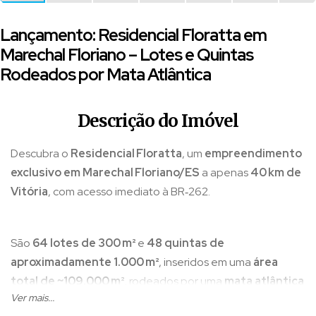
Lançamento: Residencial Floratta em
Marechal Floriano – Lotes e Quintas
Rodeados por Mata Atlântica
Descrição do Imóvel
Descubra o
Residencial Floratta
, um
empreendimento
exclusivo em Marechal Floriano/ES
a apenas
40 km de
Vitória
, com acesso imediato à BR‑262.
São
64 lotes de 300 m²
e
48 quintas de
aproximadamente 1.000 m²
, inseridos em uma
área
total de ~109.000 m²
, rodeados por uma
mata atlântica
Ver mais...
preservada de ~112.700 m²
, garantindo
clima ameno, ar