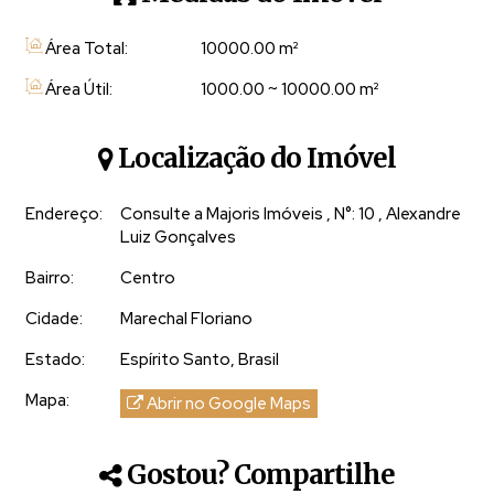
perfeita entre
tranquilidade rural e conveniência
urbana.
Área Total:
10000
.00
m²
🌸 Estilo de vida e investimentos
Área Útil:
1000
.00
~ 10000
.00
m²
Imagine um lugar para
recomeços, restauração e
crescimento pessoal
, onde sua família possa viver
Localização do Imóvel
momentos em meio à natureza.
Endereço:
Consulte a Majoris Imóveis
,
N°:
10
,
Alexandre
O
Residencial Floratta
oferece esse estilo de vida único
Luiz Gonçalves
– ideal para quem busca
qualidade de vida,
Bairro:
Centro
tranquilidade e segurança
.
Cidade:
Marechal Floriano
📞 Investimento e contato
Estado:
Espírito Santo, Brasil
Pré‑lançamento com
condições especiais na fase
inicial
. Entre em contato e agende sua visita:
Mapa:
Abrir no Google Maps
🔷 Tamanho: a partir de 350 metros, com escritura
Gostou? Compartilhe
individual e registro em cartório.