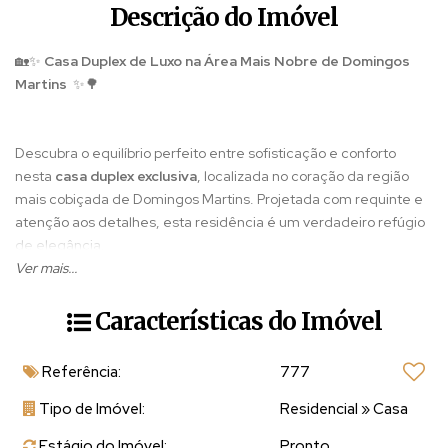
Descrição do Imóvel
🏡✨
Casa Duplex de Luxo na Área Mais Nobre de Domingos
Martins
✨🌳
Descubra o equilíbrio perfeito entre sofisticação e conforto
nesta
casa duplex exclusiva
, localizada no coração da região
mais cobiçada de Domingos Martins. Projetada com requinte e
atenção aos detalhes, esta residência é um verdadeiro refúgio
de elegância.
Ver mais...
Térreo:
Características do Imóvel
🛋️
Sala ampla e arejada
, perfeita para receber amigos e
familiares.
Referência:
777
🍽️
Cozinha integrada
com bancada em porcelanato, ideal para
quem ama gastronomia e praticidade.
Tipo de Imóvel:
Residencial
»
Casa
🚽
Lavabo
sofisticado e funcional.
Estágio do Imóvel:
Pronto