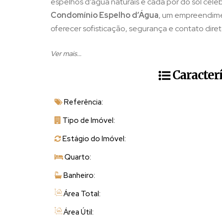
espelhos d’água naturais e cada pôr do sol cele
Condomínio Espelho d’Água
, um empreendime
oferecer sofisticação, segurança e contato dire
📍
Localização Privilegiada
Ver mais...
Caracter
Situado em
Domingos Martins (ES)
– uma das 
condomínio oferece fácil acesso pelas principa
Referência:
paz da vida no campo. Ideal para quem busca qua
conveniência.
Tipo de Imóvel:
Estágio do Imóvel:
🏡
Terrenos Exclusivos e Prontos para Const
Quarto:
Com lotes generosos a partir de 2,000m², o Esp
Banheiro:
construir o projeto dos seus sonhos. Muitos te
Área Total:
montanhas e vales
, além de topografia privile
Área Útil:
A quinta anunciada possui 3.001m², com ótima to