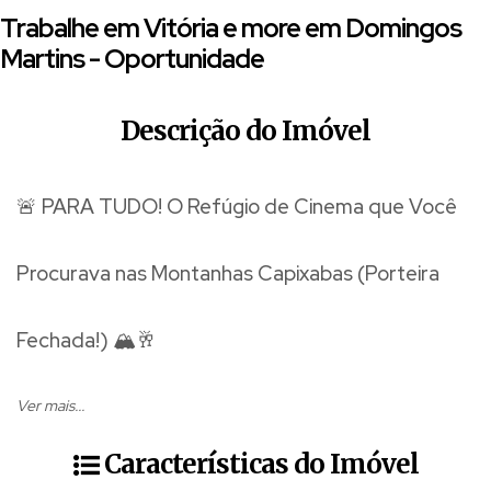
Trabalhe em Vitória e more em Domingos
Martins - Oportunidade
Descrição do Imóvel
🚨 PARA TUDO! O Refúgio de Cinema que Você
Procurava nas Montanhas Capixabas (Porteira
Fechada!) 🏔️🥂
Já imaginou acordar todos os dias com uma "Vista
Ver mais...
Linda" de verdade?
Pare de sonhar e venha viver o luxo a
Características do Imóvel
apenas 6km do centro de Domingos Martins.