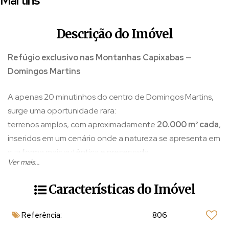
Martins
Descrição do Imóvel
Refúgio exclusivo nas Montanhas Capixabas —
Domingos Martins
A apenas 20 minutinhos do centro de Domingos Martins,
surge uma oportunidade rara:
terrenos amplos, com aproximadamente
20.000 m² cada
,
inseridos em um cenário onde a natureza se apresenta em
sua forma mais autêntica e preservada.
Ver mais...
Aqui, o tempo desacelera.
Características do Imóvel
Entre trilhas suaves, áreas abertas e trechos de mata
Referência:
806
nativa, o terreno revela um equilíbrio sofisticado entre