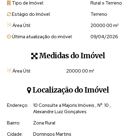
privacidade, beleza natural e potencial construtivo
.
Tipo de Imóvel:
Rural
»
Terreno
A presença de água, com nascentes, cascatas, lagos e
Estágio do Imóvel:
Terreno
lindos cursos de água que percorrem a propriedade,
agrega valor real e sensorial, criando um ambiente vivo,
Área Útil:
20000.00 m²
fresco e extremamente valorizado.
Última atualização do imóvel:
09/04/2026
A topografia oferece pontos estratégicos para
implantação de residência, chalés ou projetos de
Medidas do Imóvel
hospedagem, sempre privilegiando
vista, insolação e
integração com o entorno
.
Área Útil:
20000
.00
m²
Destaques do imóvel:
Localização do Imóvel
Terrenos com aproximadamente 20.000 m² (02
hectares)
Endereço:
10 Consulte a Majoris Imóveis
,
N°:
10
,
Escritura e registro individualizados
Alexandre Luiz Gonçalves
Cascatas naturais
Excelente acesso, a poucos minutos do centro
Bairro:
Zona Rural
Presença de água natural (nascentes e cursos d’água)
Cidade:
Domingos Martins