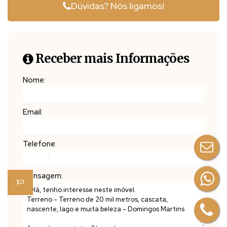
Dúvidas? Nós ligamos!
🌄 Domingos Martins possui os seguintes distritos e micro regiões:
👉 SEDE: Campinho (Centro), Panelas, Chapéu, Soido, São Bento do chapéu, Pedra Branca, Fazenda Lampier, Galo,
São Miguel, Califórnia, São Tibúrcio e Alto Galo.
Receber mais Informações
👉 Santa Isabel: Santa Isabel, Vale da Estação, Usina, Peixe Verde e Boa Vista.
👉 Biriricas: Baixo Biriricas, Biriricas, Fazenda Thomas e Alto Biriricas.
Nome:
👉 Melgaço: Melgaço, Zibell, Melgaço de Baixo, Melgacinho, Vitalino Kalk, Pena, Alto Pena, Rio Ponte, Alto Rio Ponte e
Fazenda Schwanz.
👉 Paraju: Paraju, Rapadura, Perobás, Granjas Walkiria, Nova Almeida, Scheneider, Alto Paraju, Ponto Alto, Goiabeiras,
Email:
Ribeirão Capixaba, Barra do Tijuco Preto, Tijuco Preto, Alto Tijuco Preto, Bringer, Areinha e Alto Areinha.
👉 Aracê: Aracê, Pedra Azul, São Paulo de Aracê, Santa Bárbara, São Floriano, Victor Hugo, Alto Ribeirão Capixaba,
Telefone:
Córrego Capixaba, Santa Luzia, Fazenda do Estado, São Bento, Peçanha, Nossa Senhora do Carmo, Córrego Dantas,
São Rafael, Nossa Senhora do Carmo, Alto Jucu, Barcelos, São José dos Barcelos, Cristo Rei, Bom Parto e Lajinha.
Mensagem: