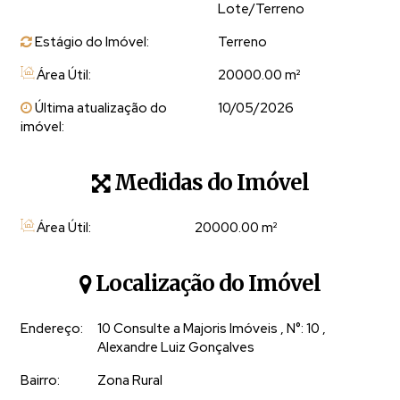
A presença de água, com nascentes, cascatas, lagos e
Lote/Terreno
lindos cursos de água que percorrem a propriedade,
Estágio do Imóvel:
Terreno
agrega valor real e sensorial, criando um ambiente vivo,
Área Útil:
20000.00 m²
fresco e extremamente valorizado.
A topografia oferece pontos estratégicos para
Última atualização do
10/05/2026
imóvel:
implantação de residência, chalés ou projetos de
hospedagem, sempre privilegiando
vista, insolação e
integração com o entorno
.
Medidas do Imóvel
Destaques do imóvel:
Área Útil:
20000
.00
m²
Terrenos com aproximadamente 20.000 m² (02
hectares)
Localização do Imóvel
Escritura e registro individualizados
Cascatas naturais
Endereço:
10 Consulte a Majoris Imóveis
,
N°:
10
,
Excelente acesso, a poucos minutos do centro
Alexandre Luiz Gonçalves
Presença de água natural (nascentes e cursos d’água)
Bairro:
Zona Rural
Áreas de mata preservada e clareiras aproveitáveis