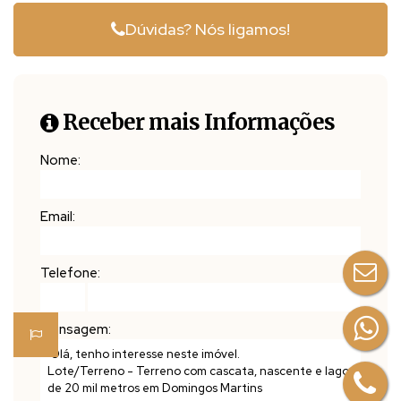
🌄 Domingos Martins possui os seguintes distritos e micro regiões:
Dúvidas? Nós ligamos!
👉 SEDE: Campinho (Centro), Panelas, Chapéu, Soido, São Bento do chapéu, Pedra Branca, Fazenda Lampier, Galo,
São Miguel, Califórnia, São Tibúrcio e Alto Galo.
👉 Santa Isabel: Santa Isabel, Vale da Estação, Usina, Peixe Verde e Boa Vista.
👉 Biriricas: Baixo Biriricas, Biriricas, Fazenda Thomas e Alto Biriricas.
Receber mais Informações
👉 Melgaço: Melgaço, Zibell, Melgaço de Baixo, Melgacinho, Vitalino Kalk, Pena, Alto Pena, Rio Ponte, Alto Rio Ponte e
Fazenda Schwanz.
Nome:
👉 Paraju: Paraju, Rapadura, Perobás, Granjas Walkiria, Nova Almeida, Scheneider, Alto Paraju, Ponto Alto, Goiabeiras,
Ribeirão Capixaba, Barra do Tijuco Preto, Tijuco Preto, Alto Tijuco Preto, Bringer, Areinha e Alto Areinha.
Email:
👉 Aracê: Aracê, Pedra Azul, São Paulo de Aracê, Santa Bárbara, São Floriano, Victor Hugo, Alto Ribeirão Capixaba,
Córrego Capixaba, Santa Luzia, Fazenda do Estado, São Bento, Peçanha, Nossa Senhora do Carmo, Córrego Dantas,
São Rafael, Nossa Senhora do Carmo, Alto Jucu, Barcelos, São José dos Barcelos, Cristo Rei, Bom Parto e Lajinha.
Telefone:
Mensagem: