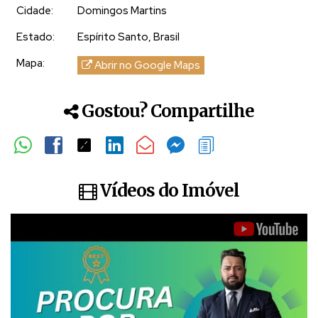
Cidade:
Domingos Martins
Região em valorização constante nas montanhas
capixabas
Estado:
Espírito Santo, Brasil
Este é o tipo de propriedade que atende tanto quem
Mapa:
Abrir no Google Maps
busca
qualidade de vida
, quanto quem enxerga
oportunidade de investimento inteligente em área
rural
.
Gostou? Compartilhe
Um lugar onde é possível construir, investir ou
simplesmente preservar, com segurança jurídica e um
cenário que dificilmente se repete.
Vídeos do Imóvel
Terrenos à partir entre 199 mil a 350 mil -
Consulte
disponibilidade e agende sua visita.
Majoris Imóveis — referência em terrenos e refúgios nas
montanhas capixabas.