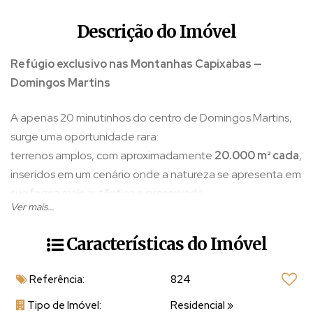
Descrição do Imóvel
Refúgio exclusivo nas Montanhas Capixabas —
Domingos Martins
A apenas 20 minutinhos do centro de Domingos Martins,
surge uma oportunidade rara:
terrenos amplos, com aproximadamente
20.000 m² cada
,
inseridos em um cenário onde a natureza se apresenta em
sua forma mais autêntica e preservada.
Ver mais...
Aqui, o tempo desacelera.
Características do Imóvel
Entre trilhas suaves, áreas abertas e trechos de mata
Referência:
824
nativa, o terreno revela um equilíbrio sofisticado entre
privacidade, beleza natural e potencial construtivo
.
Tipo de Imóvel:
Residencial
»