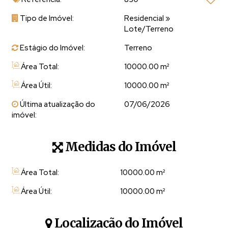
4 - 5083
Tipo de Imóvel:
Residencial
»
📲 Imóveis em Domingos Martins e região acesse:
Lote/Terreno
www.MajorisImoveis.com
Estágio do Imóvel:
Terreno
✅ QUER COMPRAR OU VENDER SEU IMÓVEL NA REGIÃO
Área Total:
10000.00 m²
DE PEDRA AZUL? ENTRE EM CONTATO AGORA!
Área Útil:
10000.00 m²
Última atualização do
07/06/2026
🏡 Temos sítios, fazendas, chácaras, também casas
imóvel:
urbanas, casas em condomínios, prédios, coberturas,
apartamentos, kitnets e até comércios como restaurantes,
Medidas do Imóvel
pousadas e hotéis a venda, diversos imóveis disponíveis
nas Montanhas Capixabas.
Área Total:
10000
.00
m²
🙏 Temos a opção de financiamento bancário de imóvel
Área Útil:
10000
.00
m²
rural e urbano. Entre em contato!
Localização do Imóvel
______________________________________________________