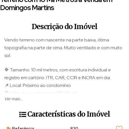
Domingos Martins
Descrição do Imóvel
Vendo terreno com nascente na parte baixa, ótima
topografia na parte de cima. Muito ventilado e com muito
sol.
🔷 Tamanho: 10 mil metros, com escritura individual e
registro em cartório. ITR, CAR, CCIR e INCRA em dia.
📌 Local: Próximo ao condomínio
🟢 Valor de investimento: R$ 149 mil
Ver mais...
Ligue, tire suas dúvidas e marque sua visita ainda hoje:
Características do Imóvel
📲 Whatsapp e plantão: (27) 9 8 1 4 8 - 7040 / 9 9 8 7
Referência:
830