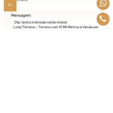
Mensagem:
Mapa do Imóvel
CEP: 29260-000
,
10 Consulte a
Majoris Imóveis
,
N°:
10
,
Santa
Terezinha
,
Domingos Martins
,