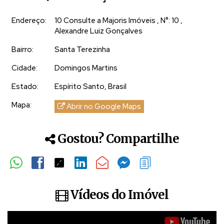
Endereço:
10 Consulte a Majoris Imóveis
,
N°:
10
,
👉 Aracê é um distrito de Domingos Martins constituído
Alexandre Luiz Gonçalves
das seguintes micro regiões: Aracê, Pedra Azul, São Paulo
de Aracê, Santa Bárbara, São Floriano, Victor Hugo, Alto
Bairro:
Santa Terezinha
Ribeirão Capixaba, Córrego Capixaba, Santa Luzia,
Cidade:
Domingos Martins
Fazenda do Estado, São Bento, Peçanha, Nossa Senhora
Estado:
Espírito Santo, Brasil
do Carmo, Córrego Dantas, São Rafael, Nossa Senhora do
Carmo, Alto Jucu, Barcelos, São José dos Barcelos, Cristo
Mapa:
Abrir no Google Maps
Rei, Bom Parto e Lajinha.
Gostou? Compartilhe
Vídeos do Imóvel