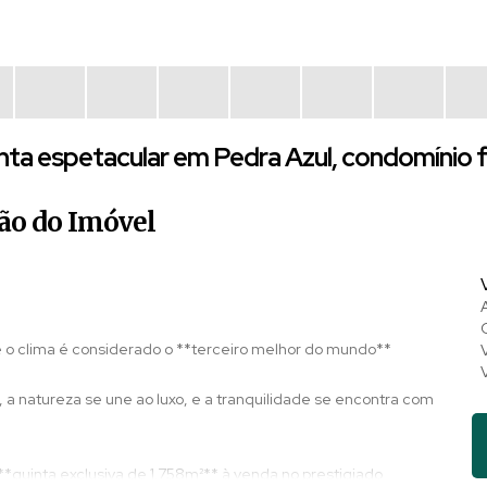
nta espetacular em Pedra Azul, condomínio
ão do Imóvel
e o clima é considerado o **terceiro melhor do mundo**
, a natureza se une ao luxo, e a tranquilidade se encontra com
quinta exclusiva de 1.758m²** à venda no prestigiado