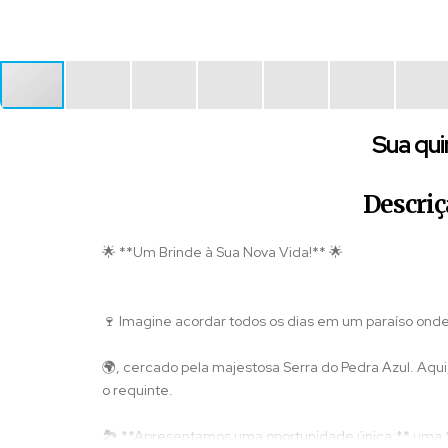
Sua qui
Descriç
🌟 **Um Brinde à Sua Nova Vida!** 🌟
🍷 Imagine acordar todos os dias em um paraíso ond
🌍, cercado pela majestosa Serra do Pedra Azul. Aqui
o requinte.
🏞️ **Apresentamos uma oportunidade única:** uma **