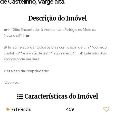
de Castelinho, Varge alta.
Descrição do Imóvel
🏡✨ *Sítio Encantador à Venda - Um Refúgio no Meio da
Natureza!* ✨🏡
🌿 Imagine acordar todos os dias com o som de um **córrego
cristalino** e a vista de um **lago sereno**... 🌊 Este sítio dos
sonhos pode ser seu!
Detalhes da Propriedade:
✅
Ver mais...
Casa Principal:
- 03 quartos 🛏️🛏️🛏️
Características do Imóvel
- Sala aconchegante 🛋️
- Cozinha espaçosa 🍳
Referência:
459
- 03 banheiros 🚿🚽🧼