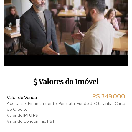
✅ QUER COMPRAR OU VENDER SEU IMÓVEL NA REGIÃO DE
PEDRA DOMINGOS MARTINS? ENTRE EM CONTATO AGORA!
🏡 Temos coberturas, apartamentos, casas e kitnets, diversos
imóveis disponíveis em Vitória e Vila Velha.
🙏 Temos a opção de financiamento bancário de imóvel rural e
urbano. Entre em contato!
🌿 *Seu refúgio no campo está te esperando!* 🌿
🌿 *Seu refúgio no campo está te esperando!* 🌿
Valores do Imóvel
R$
349.000
Valor de Venda
Aceita-se: Financiamento, Permuta, Fundo de Garantia, Carta
de Crédito
Valor do IPTU
R$
1
Valor do Condominio
R$
1