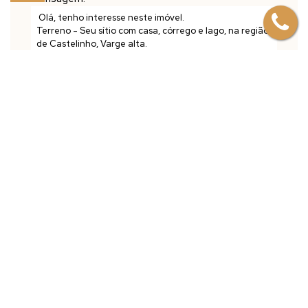
Mapa do Imóvel
CEP: 29240-000
,
Consulte a
Majoris Imóveis
,
N°:
10
,
São Roque
Maravilha
,
Alfredo Chaves
,
Espírito
Santo
,
Brasil
Clique aqui para ver o
Mapa