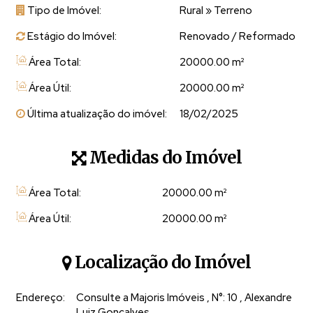
Tipo de Imóvel:
Rural
»
Terreno
- Varanda perfeita para apreciar a natureza 🌄
Estágio do Imóvel:
Renovado / Reformado
✅
Terreno:
Área Total:
20000.00 m²
Área Útil:
20000.00 m²
- 20.000 m² de área total 🌳
Última atualização do imóvel:
18/02/2025
- Topografia excelente para aproveitar cada cantinho!
✅
Localização:
Medidas do Imóvel
📍 Região de **Castelinho**, na divisa entre **Domingos
Área Total:
20000
.00
m²
Martins**, **Alfredo Chaves** e **Vargem Alta**.
Área Útil:
20000
.00
m²
🌨️ **Clima frio** - ideal para quem ama temperaturas amenas!
Localização do Imóvel
🏞️ Área **muito segura** e tranquila, perfeita para morar ou
investir.
Endereço:
Consulte a Majoris Imóveis
,
N°:
10
,
Alexandre
Luiz Gonçalves