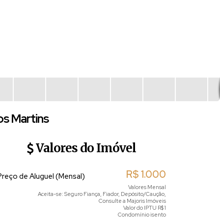
os Martins
Valores do Imóvel
R$
1.000
Preço de Aluguel (Mensal)
Valores Mensal
Aceita-se: Seguro Fiança, Fiador, Depósito/Caução,
Consulte a Majoris Imóveis
Valor do IPTU
R$
1
Condomínio isento