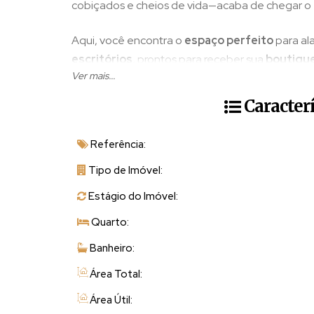
cobiçados e cheios de vida—acaba de chegar o
Aqui, você encontra o
espaço perfeito
para al
escritórios
, prontos para receber sua
boutique
Ver mais...
ou qualquer empreendimento que deseja es
Caracter
✨
Por que escolher o Centro Comercial Dom
Referência:
✔
Localização premium
– Visibilidade máxima e
✔
Ambiente versátil
– Adaptado para diferente
Tipo de Imóvel:
✔
Infraestrutura completa
– Conforto e prati
Estágio do Imóvel:
Não perca a chance de ocupar um dos pontos mai
Quarto:
merece estar aqui.
Banheiro:
Área Total:
📲
Garanta já o seu espaço!
📲
Área Útil:
✅ QUER COMPRAR OU VENDER SEU IMÓVEL N