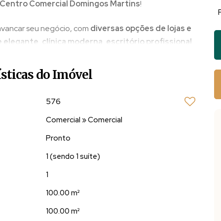
Centro Comercial Domingos Martins
!
avancar seu negócio, com
diversas opções de lojas e
 elegante, clínica moderna, escritório profissional
tar no coração da cidade
.
ísticas do Imóvel
ingos Martins?
✨
576
 fluxo intenso de pessoas.
s tipos de negócios.
Comercial
»
Comercial
cidade para você e seus clientes.
Pronto
s estratégicos e valorizados da região!
Seu negócio
1 (sendo 1 suíte)
1
100.00 m²
100.00 m²
AS MONTANHAS CAPIXABAS? ENTRE EM CONTATO