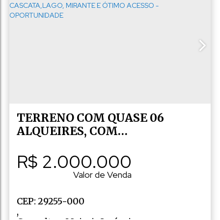
,
Zona rural
,
Marechal Floriano
,
Espírito Santo
,
Brasil
TERRENO COM QUASE 06
ALQUEIRES, COM
CASCATA,LAGO, MIRANTE E
R$
2.000.000
ÓTIMO ACESSO -
OPORTUNIDADE
Valor de Venda
CEP: 29255-000
,