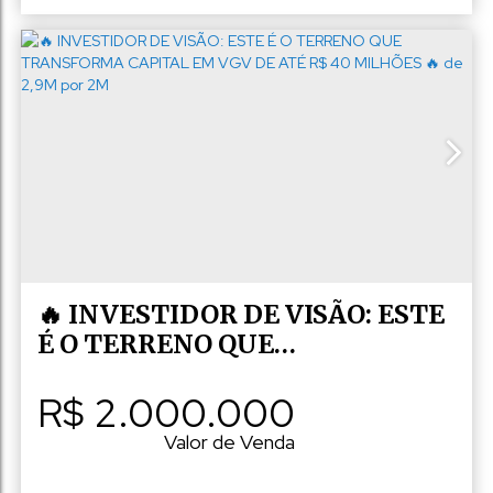
Consulte a Majoris Imóveis
,
N°:
10
,
Zona rural
,
Marechal Floriano
,
Espírito Santo
,
Brasil
🔥 INVESTIDOR DE VISÃO: ESTE
É O TERRENO QUE
TRANSFORMA CAPITAL EM
R$
2.000.000
VGV DE ATÉ R$ 40 MILHÕES 🔥
De 2,9M Por 2M
Valor de Venda