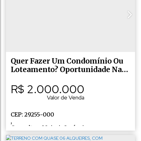
,
Marechal Floriano
,
Espírito Santo
,
Brasil
Quer Fazer Um Condomínio Ou
Loteamento? Oportunidade Nas
Montanhas!
R$
2.000.000
Valor de Venda
CEP: 29255-000
,
Consulte a Majoris Imóveis
,
N°:
10