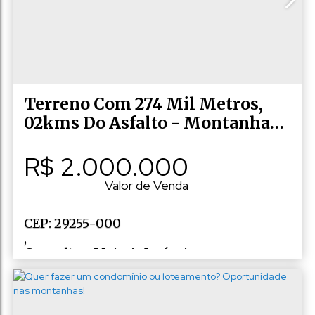
Terreno Com 274 Mil Metros,
02kms Do Asfalto - Montanhas
Capixabas
R$
2.000.000
Valor de Venda
CEP: 29255-000
,
Consulte a Majoris Imóveis
,
N°:
10
,
Zona rural