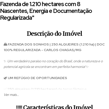
Fazenda de 1.210 hectares com 8
Nascentes, Energia e Documentação
Regularizada"
Descrição do Imóvel
🌄 FAZENDA DOS SONHOS | 250 ALQUEIRES (1.210 ha) | DOC
100% REGULARIZADA - CARLOS CHAGAS/MG
✨
Um verdadeiro paraíso no coração do Brasil, onde a natureza e o
potencial agrícola se encontram em perfeita harmonia!
✨
🌿 UM REFÚGIO DE OPORTUNIDADES
✅
250 alqueires (1.210 hectares)
de terras férteis e
topografia privilegiada
Ver mais...
– perfeita para
pecuária, cafeicultura,
pimenta-do-reino, equinos e avicultura
!
✅
8 nascentes cristalinas
💧 + múltiplos pontos para
Características do Imóvel