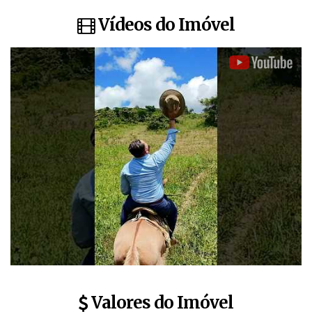
individual e registro em cartório. ITR, CAR, CCIR e INCRA em dia.
Vídeos do Imóvel
📌 Local: Carlos Chagas/MG
🟢 Valor de investimento: 24.794 mil por hectare - Valor total: 30
milhões.
✅ QUER COMPRAR OU VENDER SUA FAZENDA? ENTRE EM
CONTATO AGORA!
Ligue e agende um bate papo ou sua visita ainda hoje:
📲 Whatsapp e plantão: (27) 9 8 1 4 8 - 7040 / 9 9 8 7 4 - 5083
📞Tel. comercial: 0 8 0 0 5 9 1 8 8 8 8 / ( 2 7 ) 2 4 6 4 - 2 4 2 2
📲 Imóveis diversos acesse:
www.MajorisImoveis.com
Também trabalhamos com Regularização Imobiliária, UsoCapião
judicial e Extrajudicial, Inventário e Planejamento Sucessório.
🏡 Temos sítios, fazendas, chácaras, também casas urbanas,
Valores do Imóvel
casas em condomínios, prédios, coberturas, apartamentos,