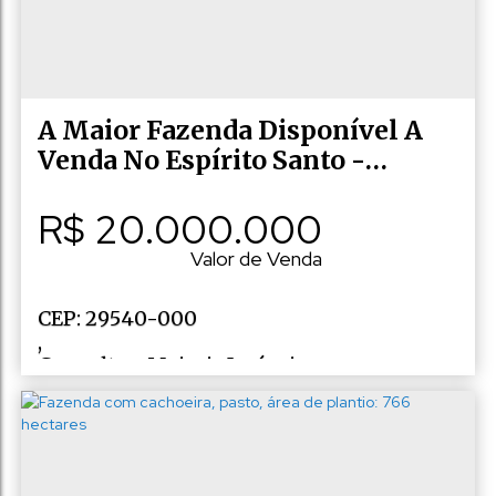
Espírito Santo
,
Brasil
A Maior Fazenda Disponível A
Venda No Espírito Santo -
Oportunidade
R$
20.000.000
Valor de Venda
CEP: 29540-000
,
Consulte a Majoris Imóveis
,
N°:
10
,
Zona rural
,