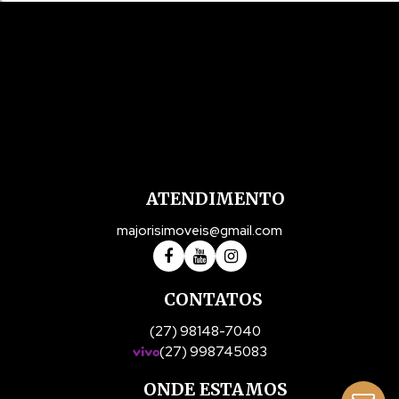
N°:
10
,
Zona rural
,
Ibitirama
,
Espírito Santo
,
Brasil
ATENDIMENTO
majorisimoveis@gmail.com
CONTATOS
(27) 98148-7040
(27) 998745083
ONDE ESTAMOS