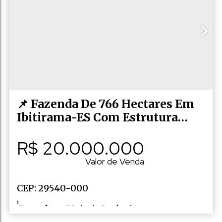
Zona rural
,
Ibitirama
,
Espírito Santo
,
Brasil
📌 Fazenda De 766 Hectares Em
Ibitirama-ES Com Estrutura
Completa Para Pecuária E
R$
20.000.000
Agricultura 🐂🌱
Valor de Venda
CEP: 29540-000
,
Consulte a Majoris Imóveis
,