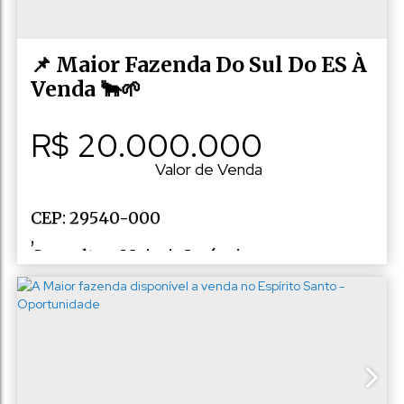
📌 Maior Fazenda Do Sul Do ES À
Venda 🐂🌱
R$
20.000.000
Valor de Venda
CEP: 29540-000
,
Consulte a Majoris Imóveis
,
N°:
10
,
Zona rural
,
Ibitirama
,