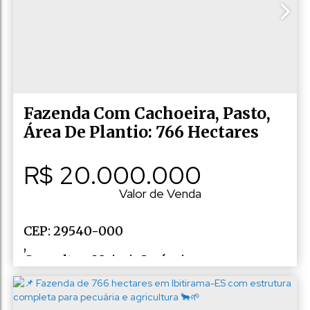
Ibitirama
,
Espírito Santo
,
Brasil
Fazenda Com Cachoeira, Pasto,
Área De Plantio: 766 Hectares
R$
20.000.000
Valor de Venda
CEP: 29540-000
,
Consulte a Majoris Imóveis
,
N°:
10
,