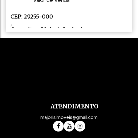
CEP: 29255-000
,
Consulte a Majoris Imóveis
,
N°:
10
,
Rio Fundo
,
Marechal Floriano
,
Espírito Santo
,
Brasil
ATENDIMENTO
majorisimoveis@gmail.com