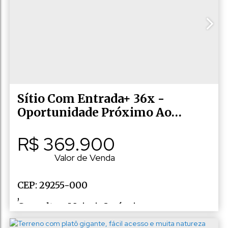
,
Marechal Floriano
,
Espírito Santo
,
Brasil
Sítio Com Entrada+ 36x -
Oportunidade Próximo Ao
Centro De Marechal Floriano
R$
369.900
Valor de Venda
CEP: 29255-000
,
Consulte a Majoris Imóveis
,
N°:
10