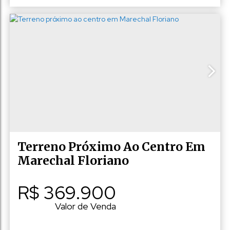
Consulte a Majoris Imóveis
,
N°:
10
,
Rio Fundo
,
Marechal Floriano
,
Espírito Santo
,
Brasil
Terreno Próximo Ao Centro Em
Marechal Floriano
R$
369.900
Valor de Venda