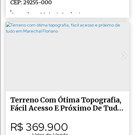
CEP: 29255-000
,
Consulte a Majoris Imóveis
,
N°:
10
,
Rio Fundo
,
Marechal Floriano
,
Espírito Santo
,
Brasil
Terreno Com Ótima Topografia,
Fácil Acesso E Próximo De Tudo
Em Marechal Floriano
R$
369.900
Valor de Venda